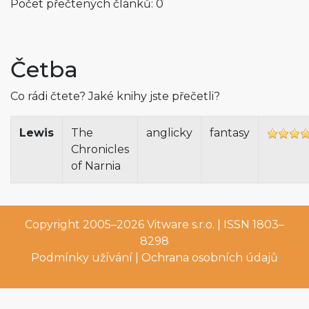
Počet přečtených článků: 0
Četba
Co rádi čtete? Jaké knihy jste přečetli?
Lewis
The
anglicky
fantasy
Chronicles
of Narnia
Copyright 2005–2026
Vitware s.r.o.
| ISSN 1803–
8298
Podmínky užívání
|
Ochrana osobních údajů