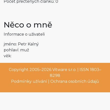
Počet přečtených článků: 0
Něco o mně
Informace o uživateli
jméno: Petr Kalný
pohlaví: muž
věk:
Copyright 2005–2026
Vitware s.r.o.
| ISSN 1803–
8298
Podmínky užívání
|
Ochrana osobních údajů