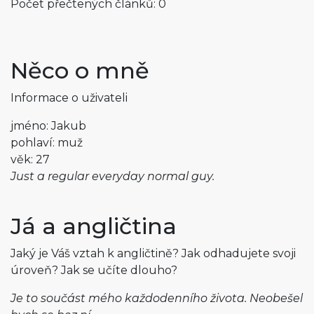
Počet přečtených článků: 0
Něco o mně
Informace o uživateli
jméno: Jakub
pohlaví: muž
věk: 27
Just a regular everyday normal guy.
Já a angličtina
Jaký je Váš vztah k angličtině? Jak odhadujete svoji
úroveň? Jak se učíte dlouho?
Je to součást mého každodenního života. Neobešel