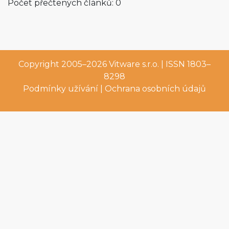
Počet přečtených článků: 0
Copyright 2005–2026
Vitware s.r.o.
| ISSN 1803–
8298
Podmínky užívání
|
Ochrana osobních údajů