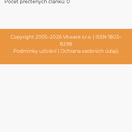
Počet přečtených článků: 0
Copyright 2005–2026
Vitware s.r.o.
| ISSN 1803–
8298
Podmínky užívání
|
Ochrana osobních údajů