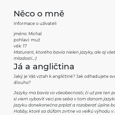
Něco o mně
Informace o uživateli
jméno: Michal
pohlaví: muž
věk: 17
Maturant, ktorého bavia nielen jazyky, ale aj vše
mladosti...:)
Já a angličtina
Jaký je Váš vztah k angličtině? Jak odhadujete sv
dlouho?
Jazyky ma bavia vo všeobecnosti, či už pre ten p
si viem vybaviť veci pre seba v tom danom jazyk
jazyku donekonečna prplať a rozoberať úplne ba
Hobby, ktoré sa dúfam zvrtne vo veľkú výhodu v 