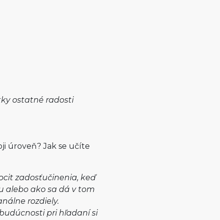
tky ostatné radosti
oji úroveň? Jak se učíte
ocit zadosťučinenia, keď
u alebo ako sa dá v tom
nálne rozdiely.
budúcnosti pri hľadaní si