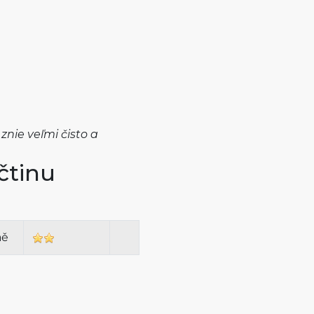
znie veľmi čisto a
čtinu
ně