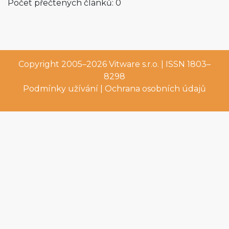
Počet přečtených článků: 0
Copyright 2005–2026
Vitware s.r.o.
| ISSN 1803–
8298
Podmínky užívání
|
Ochrana osobních údajů