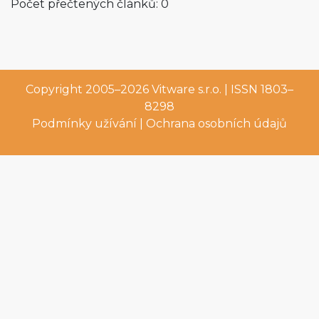
Počet přečtených článků: 0
Copyright 2005–2026
Vitware s.r.o.
| ISSN 1803–
8298
Podmínky užívání
|
Ochrana osobních údajů