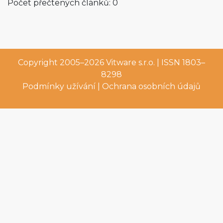
Počet přečtených článků: 0
Copyright 2005–2026
Vitware s.r.o.
| ISSN 1803–
8298
Podmínky užívání
|
Ochrana osobních údajů