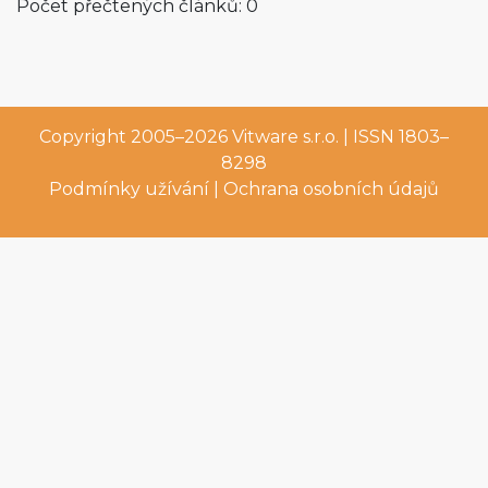
Počet přečtených článků: 0
Copyright 2005–2026
Vitware s.r.o.
| ISSN 1803–
8298
Podmínky užívání
|
Ochrana osobních údajů