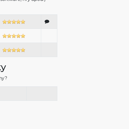
ky
iny?