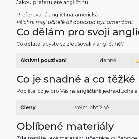
Jakou preferujete angličtinu
Preferovaná angličtina: americká
Všichni moji učitelé až doposud byli američani.
Co dělám pro svoji angli
Co děláte, abyste se zlepšovali v angličtině?
Aktivni pouzivani
denně
Co je snadné a co těžké
Popište, co je pro Vás na angličtině jednoduché a
Členy
velmi obtížné
Oblíbené materiály
Zde napište, jaké materiály (učebnice, cvičebnice,