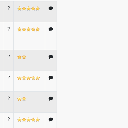
á
?
á
?
á
?
á
?
á
?
?