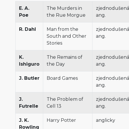
E. A.
The Murders in
zjednodušen
Poe
the Rue Morgue
ang.
R. Dahl
Man from the
zjednodušen
South and Other
ang.
Stories
K.
The Remains of
zjednodušen
Ishiguro
the Day
ang.
J. Butler
Board Games
zjednodušen
ang.
J.
The Problem of
zjednodušen
Futrelle
Cell 13
ang.
J. K.
Harry Potter
anglicky
Rowling