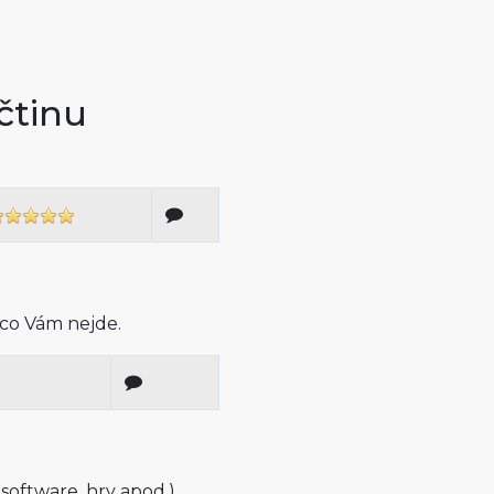
čtinu
 co Vám nejde.
 software, hry apod.)