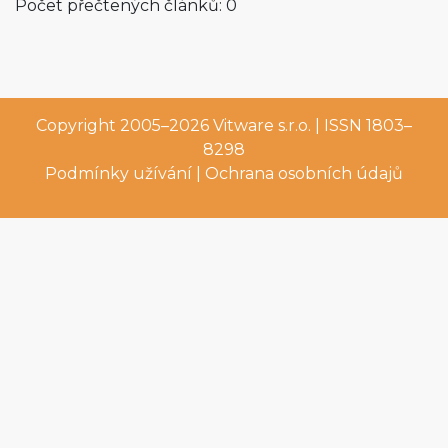
Počet přečtených článků: 0
Copyright 2005–2026
Vitware s.r.o.
| ISSN 1803–
8298
Podmínky užívání
|
Ochrana osobních údajů