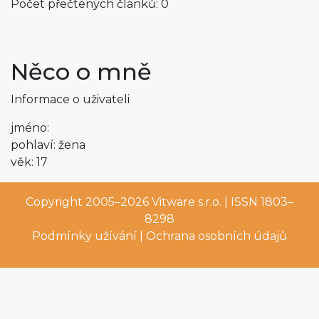
Počet přečtených článků: 0
Něco o mně
Informace o uživateli
jméno:
pohlaví: žena
věk: 17
Copyright 2005–2026
Vitware s.r.o.
| ISSN 1803–
8298
Podmínky užívání
|
Ochrana osobních údajů