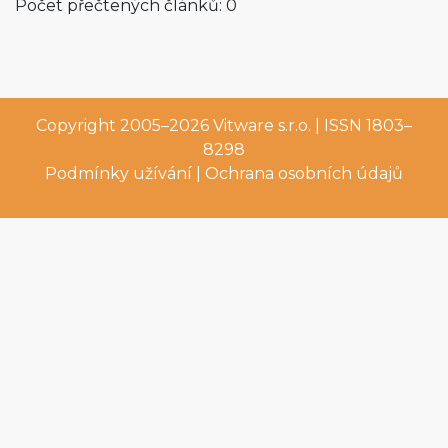
Počet přečtených článků: 0
Copyright 2005–2026
Vitware s.r.o.
| ISSN 1803–
8298
Podmínky užívání
|
Ochrana osobních údajů