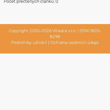
Počet přečtených článků: 0
Copyright 2005–2026
Vitware s.r.o.
| ISSN 1803–
8298
Podmínky užívání
|
Ochrana osobních údajů