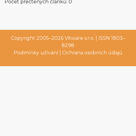
Počet přečtených článků: 0
Copyright 2005–2026
Vitware s.r.o.
| ISSN 1803–
8298
Podmínky užívání
|
Ochrana osobních údajů