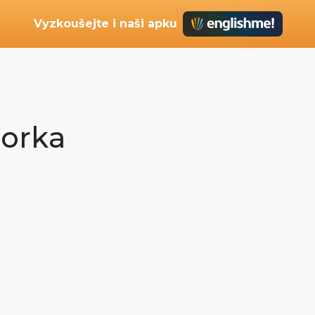
Vyzkoušejte i naši apku
norka