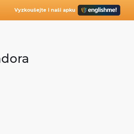
Vyzkoušejte i naši apku
ndora