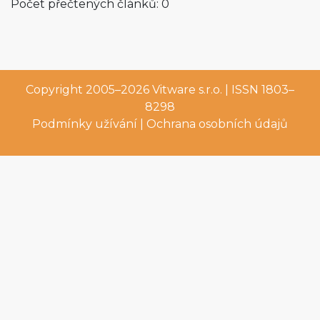
Počet přečtených článků: 0
Copyright 2005–2026
Vitware s.r.o.
| ISSN 1803–
8298
Podmínky užívání
|
Ochrana osobních údajů