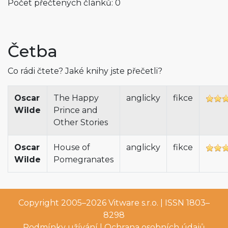
Počet přečtených článků: 0
Četba
Co rádi čtete? Jaké knihy jste přečetli?
Oscar
The Happy
anglicky
fikce
Wilde
Prince and
Other Stories
Oscar
House of
anglicky
fikce
Wilde
Pomegranates
Copyright 2005–2026
Vitware s.r.o.
| ISSN 1803–
8298
Podmínky užívání
|
Ochrana osobních údajů