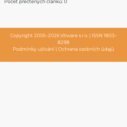
Počet přečtených článků: 0
Copyright 2005–2026
Vitware s.r.o.
| ISSN 1803–
8298
Podmínky užívání
|
Ochrana osobních údajů