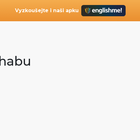
Vyzkoušejte i naši apku
ishabu