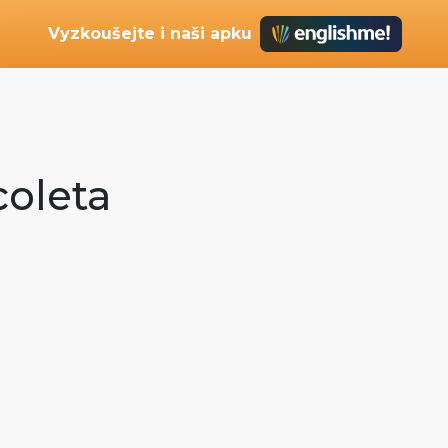
Vyzkoušejte i naši apku
coleta