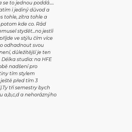
se to jednou poddá.....
zatím i jediný důvod a
 tohle, zítra tohle a
it potom kde co. Rád
usel stydět...no jestli
říjde ve stýlu čím více
žko odhadnout svou
ní, důležitější je ten
. Délka studia: na HFE
době nadšení pro
tiny tím stylem
 ještě před tím 3
).Ty tři semestry bych
u a,b,c,d a nehoráznýho