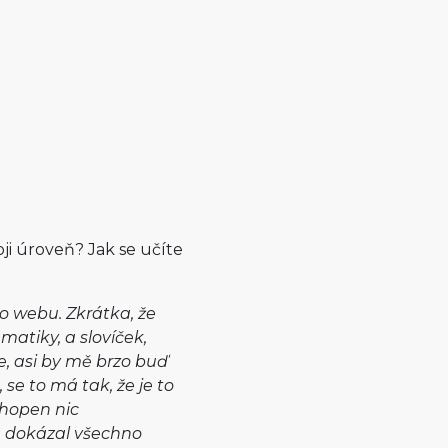
oji úroveň? Jak se učíte
to webu. Zkrátka, že
matiky, a slovíček,
le, asi by mě brzo buď
 se to má tak, že je to
chopen nic
u dokázal všechno