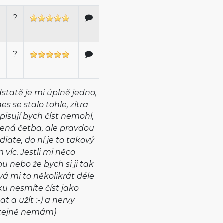
y
?
y
?
dstatě je mi úplně jedno,
es se stalo tohle, zítra
isují bych číst nemohl,
šená četba, ale pravdou
diate, do ní je to takový
 víc. Jestli mi něco
u nebo že bych si ji tak
rvá mi to několikrát déle
ku nesmíte číst jako
t a užít :-) a nervy
 stejně nemám)