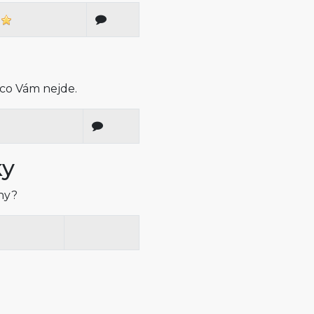
 co Vám nejde.
ky
iny?