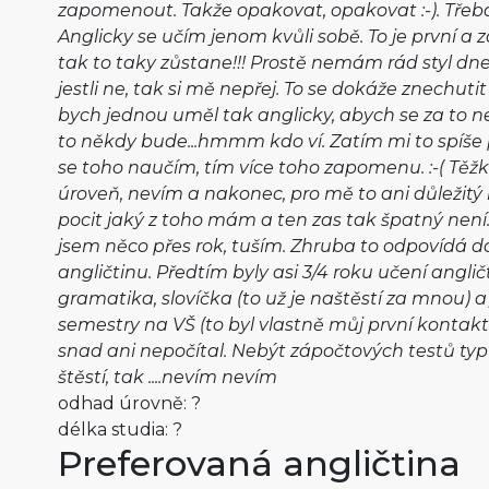
zapomenout. Takže opakovat, opakovat :-). Třeba 
Anglicky se učím jenom kvůli sobě. To je první a 
tak to taky zůstane!!! Prostě nemám rád styl dnes
jestli ne, tak si mě nepřej. To se dokáže znechut
bych jednou uměl tak anglicky, abych se za to nem
to někdy bude...hmmm kdo ví. Zatím mi to spíše p
se toho naučím, tím více toho zapomenu. :-( Tě
úroveň, nevím a nakonec, pro mě to ani důležitý ne
pocit jaký z toho mám a ten zas tak špatný není
jsem něco přes rok, tuším. Zhruba to odpovídá 
angličtinu. Předtím byly asi 3/4 roku učení anglič
gramatika, slovíčka (to už je naštěstí za mnou) a
semestry na VŠ (to byl vlastně můj první kontakt
snad ani nepočítal. Nebýt zápočtových testů typ
štěstí, tak ....nevím nevím
odhad úrovně: ?
délka studia: ?
Preferovaná angličtina