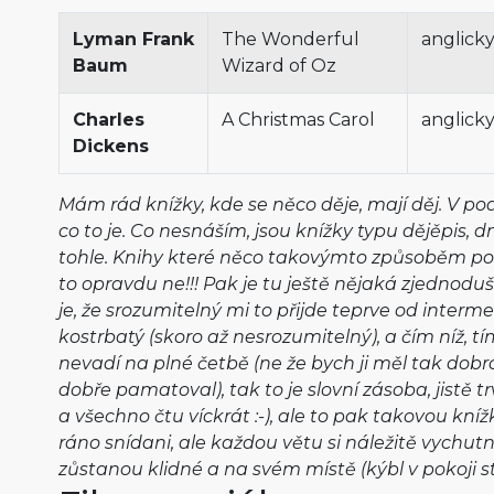
Lyman Frank
The Wonderful
anglick
Baum
Wizard of Oz
Charles
A Christmas Carol
anglick
Dickens
Mám rád knížky, kde se něco děje, mají děj. V po
co to je. Co nesnáším, jsou knížky typu dějěpis, dn
tohle. Knihy které něco takovýmto způsoběm pop
to opravdu ne!!! Pak je tu ještě nějaká zjednodu
je, že srozumitelný mi to přijde teprve od interme
kostrbatý (skoro až nesrozumitelný), a čím níž, tím
nevadí na plné četbě (ne že bych ji měl tak dobro
dobře pamatoval), tak to je slovní zásoba, jistě t
a všechno čtu víckrát :-), ale to pak takovou kníž
ráno snídani, ale každou větu si náležitě vychutna
zůstanou klidné a na svém místě (kýbl v pokoji