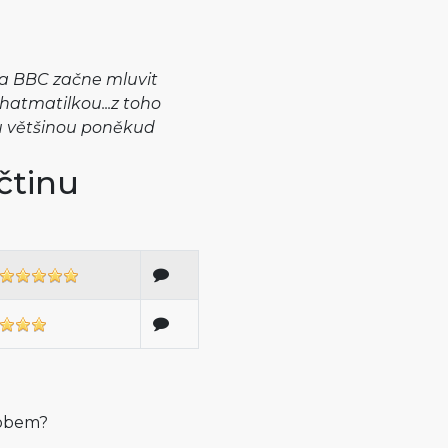
 na BBC začne mluvit
í hatmatilkou...z toho
xtu většinou poněkud
čtinu
sobem?