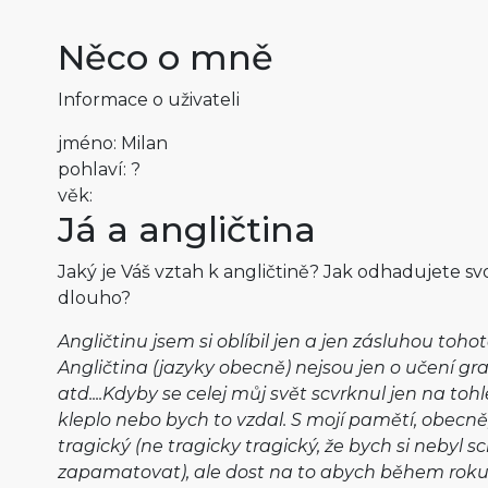
Něco o mně
Informace o uživateli
jméno: Milan
pohlaví: ?
věk:
Já a angličtina
Jaký je Váš vztah k angličtině? Jak odhadujete sv
dlouho?
Angličtinu jsem si oblíbil jen a jen zásluhou toho
Angličtina (jazyky obecně) nejsou jen o učení gra
atd....Kdyby se celej můj svět scvrknul jen na toh
kleplo nebo bych to vzdal. S mojí pamětí, obecně,
tragický (ne tragicky tragický, že bych si nebyl s
zapamatovat), ale dost na to abych během rok