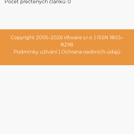
Počet přečtených článků: 0
Copyright 2005–2026
Vitware s.r.o.
| ISSN 1803–
8298
Podmínky užívání
|
Ochrana osobních údajů