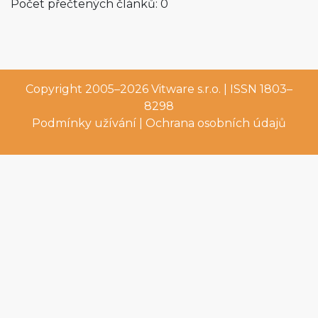
Počet přečtených článků: 0
Copyright 2005–2026
Vitware s.r.o.
| ISSN 1803–
8298
Podmínky užívání
|
Ochrana osobních údajů