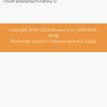
Počet přečtených článků: 0
Copyright 2005–2026
Vitware s.r.o.
| ISSN 1803–
8298
Podmínky užívání
|
Ochrana osobních údajů