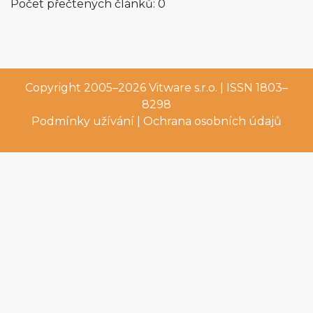
Počet přečtených článků: 0
Copyright 2005–2026
Vitware s.r.o.
| ISSN 1803–
8298
Podmínky užívání
|
Ochrana osobních údajů