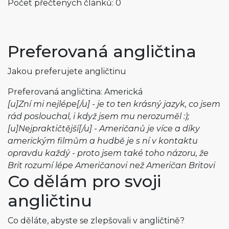
Počet přečtených článků: 0
Preferovaná angličtina
Jakou preferujete angličtinu
Preferovaná angličtina: Americká
[u]Zní mi nejlépe[/u] - je to ten krásný jazyk, co jsem
rád poslouchal, i když jsem mu nerozuměl :);
[u]Nejpraktičtější[/u] - Američanů je více a díky
americkým filmům a hudbě je s ní v kontaktu
opravdu každý - proto jsem také toho názoru, že
Brit rozumí lépe Američanovi než Američan Britovi
Co dělám pro svoji
angličtinu
Co děláte, abyste se zlepšovali v angličtině?