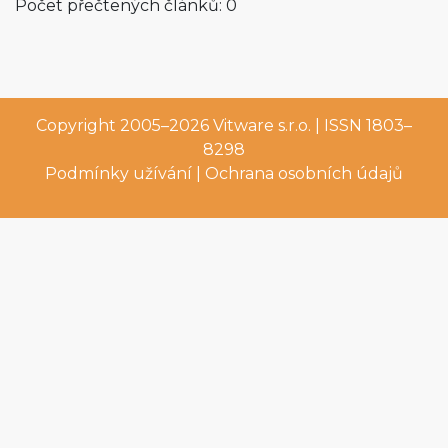
Počet přečtených článků: 0
Copyright 2005–2026
Vitware s.r.o.
| ISSN 1803–
8298
Podmínky užívání
|
Ochrana osobních údajů