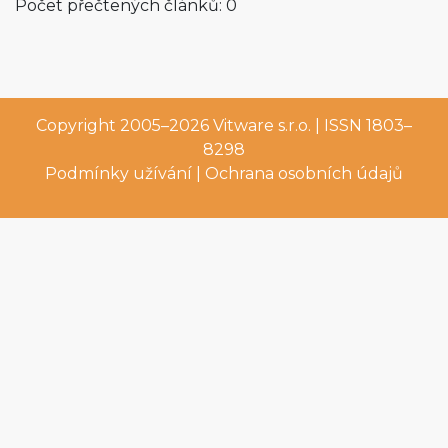
Počet přečtených článků: 0
Copyright 2005–2026
Vitware s.r.o.
| ISSN 1803–
8298
Podmínky užívání
|
Ochrana osobních údajů