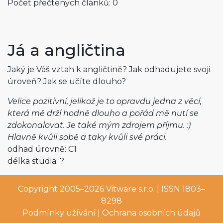
Počet přečtených článků: 0
Já a angličtina
Jaký je Váš vztah k angličtině? Jak odhadujete svoji
úroveň? Jak se učíte dlouho?
Velice pozitivní, jelikož je to opravdu jedna z věcí,
která mě drží hodně dlouho a pořád mě nutí se
zdokonalovat. Je také mým zdrojem příjmu. :)
Hlavně kvůli sobě a taky kvůli své práci.
odhad úrovně: C1
délka studia: ?
Copyright 2005–2026
Vitware s.r.o.
| ISSN 1803–
8298
Podmínky užívání
|
Ochrana osobních údajů