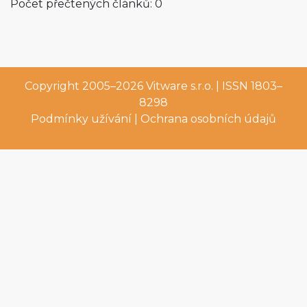
Počet přečtených článků: 0
Copyright 2005–2026
Vitware s.r.o.
| ISSN 1803–
8298
Podmínky užívání
|
Ochrana osobních údajů