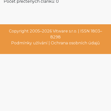
Počet přečtených článků: 0
Copyright 2005–2026
Vitware s.r.o.
| ISSN 1803–
8298
Podmínky užívání
|
Ochrana osobních údajů