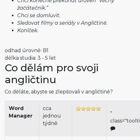
Chci konečně překonat úroveň “věčný
žačátečník.”
Chci se domluvit.
Sledovat filmy a seriály v Angličtině.
Koníček.
odhad úrovně: B1
délka studia: 3 - 5 let
Co dělám pro svoji
angličtinu
Co děláte, abyste se zlepšovali v angličtině?
Word
cca
"
Manager
jednou
class="toolt
týdně