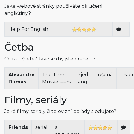
Jaké webové stránky používáte při učení
angličtiny?
Help For English
Četba
Co rádi čtete? Jaké knihy jste přečetli?
Alexandre
The Tree
zjednodušená
histor
Dumas
Musketeers
ang.
Filmy, seriály
Jaké filmy, seriály či televizní pořady sledujete?
Friends
seriál
s