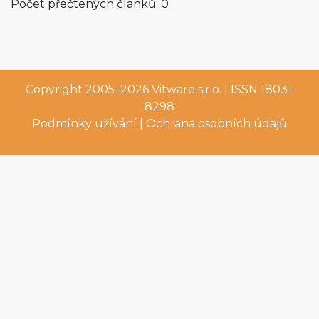
Počet přečtených článků: 0
Copyright 2005–2026
Vitware s.r.o.
| ISSN 1803–
8298
Podmínky užívání
|
Ochrana osobních údajů