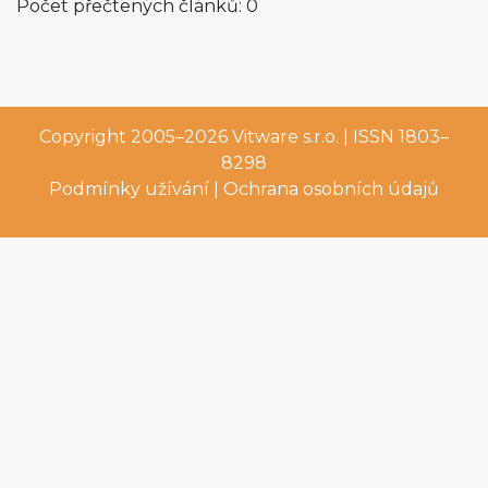
Počet přečtených článků: 0
Copyright 2005–2026
Vitware s.r.o.
| ISSN 1803–
8298
Podmínky užívání
|
Ochrana osobních údajů