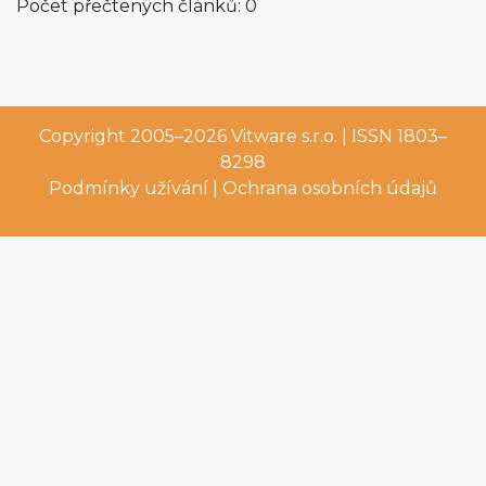
Počet přečtených článků: 0
Copyright 2005–2026
Vitware s.r.o.
| ISSN 1803–
8298
Podmínky užívání
|
Ochrana osobních údajů