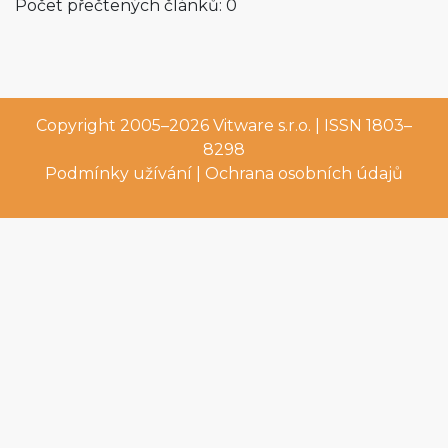
Počet přečtených článků: 0
Copyright 2005–2026
Vitware s.r.o.
| ISSN 1803–
8298
Podmínky užívání
|
Ochrana osobních údajů