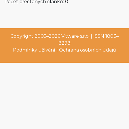
Počet přečtených článků: 0
Copyright 2005–2026
Vitware s.r.o.
| ISSN 1803–
8298
Podmínky užívání
|
Ochrana osobních údajů