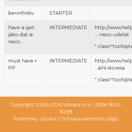
be+infinitiv
STARTER
have-a-get-
INTERMEDIATE
http://www.help
jako-dat-si-
…-neco-udelat
neco…
" class="tooltipt
must have +
INTERMEDIATE
http://www.help
PP
…alni-slovesa
" class="tooltipt
Copyright 2005–2026
Vitware s.r.o.
| ISSN 1803–
8298
Podmínky užívání
|
Ochrana osobních údajů