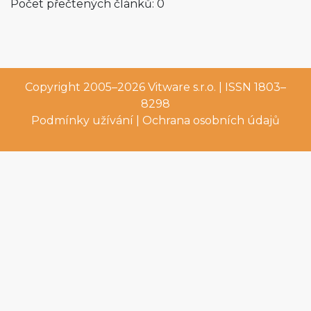
Počet přečtených článků: 0
Copyright 2005–2026
Vitware s.r.o.
| ISSN 1803–
8298
Podmínky užívání
|
Ochrana osobních údajů