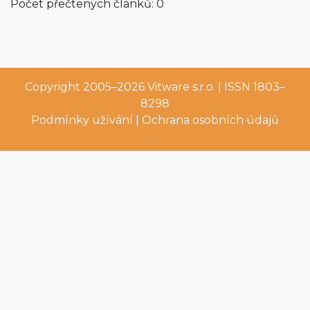
Počet přečtených článků: 0
Copyright 2005–2026
Vitware s.r.o.
| ISSN 1803–
8298
Podmínky užívání
|
Ochrana osobních údajů