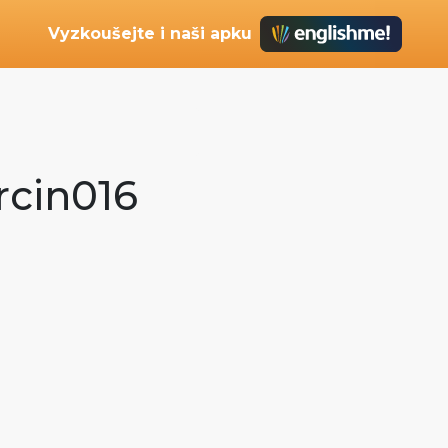
Vyzkoušejte i naši apku
rcin016