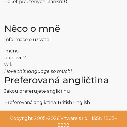
Počet přečtených článků: 0
Něco o mně
Informace o uživateli
jméno:
pohlaví: ?
věk:
I love this language so much!
Preferovaná angličtina
Jakou preferujete angličtinu
Preferovaná angličtina: British English
Copyright 2005–2026
Vitware s.r.o.
| ISSN 1803–
8298