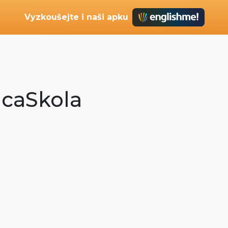
Vyzkoušejte i naši apku
encaSkola