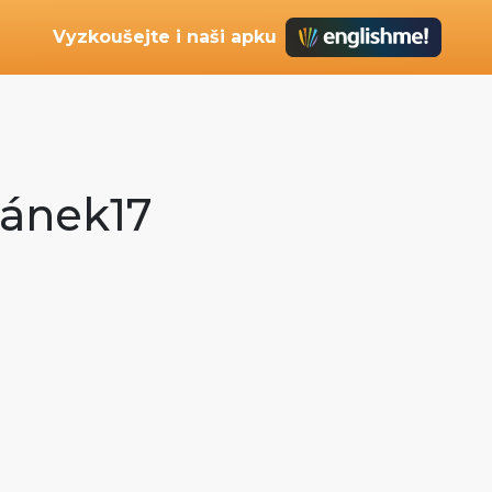
Vyzkoušejte i naši apku
uzánek17