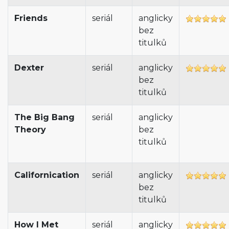
Friends
seriál
anglicky
bez
titulků
Dexter
seriál
anglicky
bez
titulků
The Big Bang
seriál
anglicky
Theory
bez
titulků
Californication
seriál
anglicky
bez
titulků
How I Met
seriál
anglicky