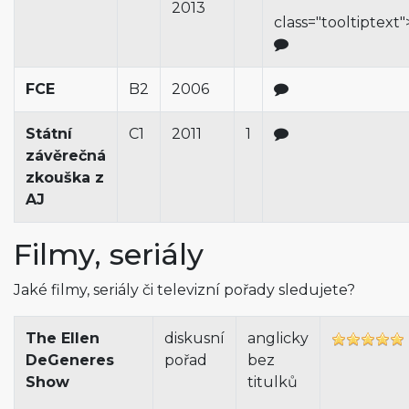
"
2013
class="tooltiptext"
FCE
B2
2006
Státní
C1
2011
1
závěrečná
zkouška z
AJ
Filmy, seriály
Jaké filmy, seriály či televizní pořady sledujete?
The Ellen
diskusní
anglicky
DeGeneres
pořad
bez
Show
titulků