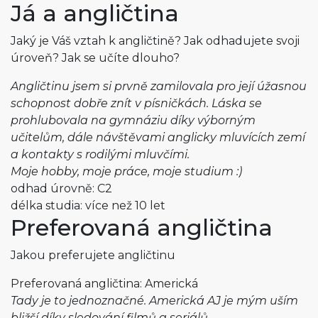
Já a angličtina
Jaký je Váš vztah k angličtině? Jak odhadujete svoji
úroveň? Jak se učíte dlouho?
Angličtinu jsem si prvně zamilovala pro její úžasnou
schopnost dobře znít v písničkách. Láska se
prohlubovala na gymnáziu díky výborným
učitelům, dále návštěvami anglicky mluvících zemí
a kontakty s rodilými mluvčími.
Moje hobby, moje práce, moje studium :)
odhad úrovně: C2
délka studia: více než 10 let
Preferovaná angličtina
Jakou preferujete angličtinu
Preferovaná angličtina: Americká
Tady je to jednoznačné. Americká AJ je mým uším
bližší díky sledování filmů a seriálů,