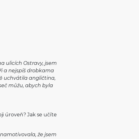
a ulicích Ostravy, jsem
áři a nejspíš drobkama
mě uchvátila angličtina,
 seč můžu, abych byla
oji úroveň? Jak se učíte
k namotivovala, že jsem