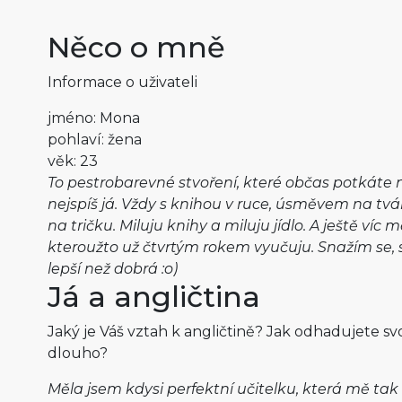
Něco o mně
Informace o uživateli
jméno: Mona
pohlaví: žena
věk: 23
To pestrobarevné stvoření, které občas potkáte n
nejspíš já. Vždy s knihou v ruce, úsměvem na tv
na tričku. Miluju knihy a miluju jídlo. A ještě víc 
kteroužto už čtvrtým rokem vyučuju. Snažím se,
lepší než dobrá :o)
Já a angličtina
Jaký je Váš vztah k angličtině? Jak odhadujete sv
dlouho?
Měla jsem kdysi perfektní učitelku, která mě ta