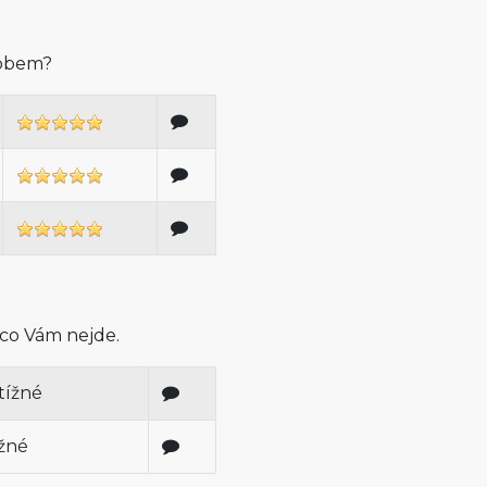
sobem?
 co Vám nejde.
tížné
ížné