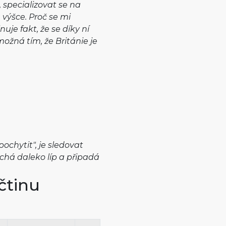
 specializovat se na
výšce. Proč se mi
uje fakt, že se díky ní
žná tím, že Británie je
"pochytit", je sledovat
chá daleko líp a připadá
čtinu