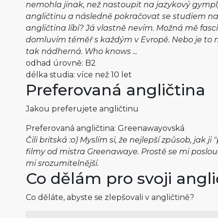
nemohla jinak, než nastoupit na jazykový gympl,
angličtinu a následně pokračovat se studiem na 
angličtina líbí? Já vlastně nevím. Možná mě fascin
domluvím téměř s každým v Evropě. Nebo je to mo
tak nádherná. Who knows ...
odhad úrovně: B2
délka studia: více než 10 let
Preferovaná angličtina
Jakou preferujete angličtinu
Preferovaná angličtina: Greenawayovská
Čili britská :o) Myslím si, že nejlepší způsob, jak ji 
filmy od mistra Greenawaye. Prostě se mi poslou
mi srozumitelnější.
Co dělám pro svoji angli
Co děláte, abyste se zlepšovali v angličtině?