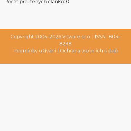
Počet přečtených článků: 0
Copyright 2005–2026
Vitware s.r.o.
| ISSN 1803–
8298
Podmínky užívání
|
Ochrana osobních údajů